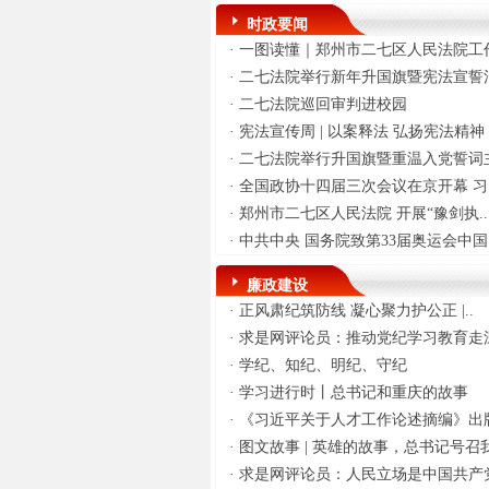
时政要闻
·
一图读懂｜郑州市二七区人民法院工作
·
二七法院举行新年升国旗暨宪法宣誓
·
二七法院巡回审判进校园
·
宪法宣传周 | 以案释法 弘扬宪法精神
·
二七法院举行升国旗暨重温入党誓词主
·
全国政协十四届三次会议在京开幕 习.
·
郑州市二七区人民法院 开展“豫剑执..
·
中共中央 国务院致第33届奥运会中国.
廉政建设
·
正风肃纪筑防线 凝心聚力护公正 |..
·
求是网评论员：推动党纪学习教育走深
·
学纪、知纪、明纪、守纪
·
学习进行时丨总书记和重庆的故事
·
《习近平关于人才工作论述摘编》出版
·
图文故事 | 英雄的故事，总书记号召我
·
求是网评论员：人民立场是中国共产党