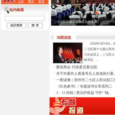
人民
腾讯
新浪
站内检索
二七法院开展司法辅助人员培训
法院信息
2026年3月19日
二七区第十七届人民代
六次会议上，二七区人
组书记、..
·
聚焦两会·代表委员看法院
·
关于向案外人黄嘉等五人发放执行案.
·
一图读懂｜郑州市二七区人民法院工作
·
《红色家书》/ 专题读书分享系列二
·
3・15 特辑 | 普法护权益 守护 “钱..